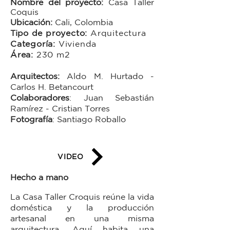
Nombre del proyecto:
Casa Taller
Coquis
Ubicación:
Cali, Colombia
Tip
o de proyecto:
Arquitectura
Categoría:
Vivienda
Área:
230
m
2
Arquitectos
:
Aldo M. Hurtado -
Carlos H. Betancourt
Colaboradores
:
Juan Sebastián
Ramírez - Cristian Torres
Fotografía
:
Santiago Roballo
VIDEO
Hecho a mano
La Casa Taller Croquis reúne la vida
doméstica y la producción
artesanal en una misma
arquitectura. Aquí habita una