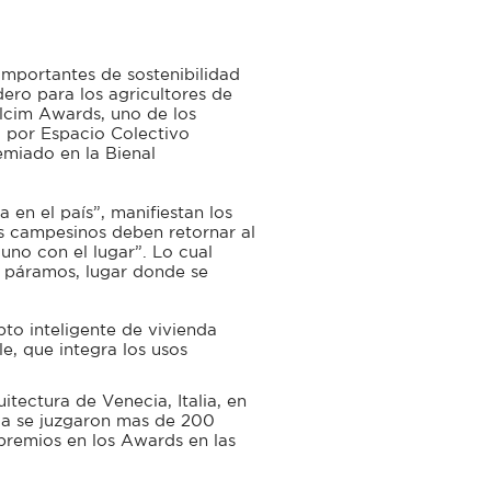
mportantes de sostenibilidad
ero para los agricultores de
olcim Awards, uno de los
o por Espacio Colectivo
emiado en la Bienal
en el país”, manifiestan los
s campesinos deben retornar al
no con el lugar”. Lo cual
 páramos, lugar donde se
pto inteligente de vivienda
e, que integra los usos
itectura de Venecia, Italia, en
ca se juzgaron mas de 200
premios en los Awards en las