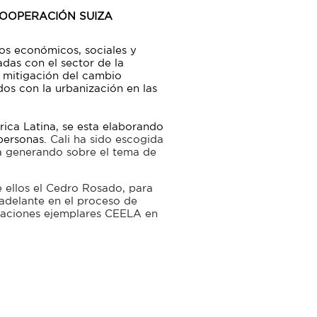
 COOPERACIÓN SUIZA
dos económicos, sociales y
das con el sector de la
a mitigación del cambio
dos con la urbanización en las
rica Latina, se esta elaborando
 personas.
Cali ha sido escogida
a generando sobre el tema de
e ellos el Cedro Rosado, para
 adelante en el proceso de
icaciones ejemplares CEELA en