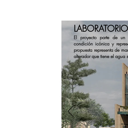
LABORATORIO
El proyecto parte de un 
condición icónica y repres
propuesta representa de mane
alterador que tiene el agua s