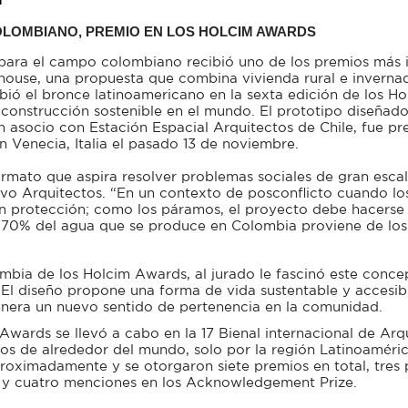
LOMBIANO, PREMIO EN LOS HOLCIM AWARDS
para el campo colombiano recibió uno de los premios más i
ouse, una propuesta que combina vivienda rural e invernad
bió el bronce latinoamericano en la sexta edición de los H
construcción sostenible en el mundo. El prototipo diseñad
n asocio con Estación Espacial Arquitectos de Chile, fue pr
n Venecia, Italia el pasado 13 de noviembre.
mato que aspira resolver problemas sociales de gran escala 
vo Arquitectos. “En un contexto de posconflicto cuando lo
 protección; como los páramos, el proyecto debe hacerse u
 70% del agua que se produce en Colombia proviene de los
mbia de los Holcim Awards, al jurado le fascinó este conce
. El diseño propone una forma de vida sustentable y accesibl
enera un nuevo sentido de pertenencia en la comunidad.
Awards se llevó a cabo en la 17 Bienal internacional de Arqu
os de alrededor del mundo, solo por la región Latinoaméri
oximadamente y se otorgaron siete premios en total, tres 
, y cuatro menciones en los Acknowledgement Prize.