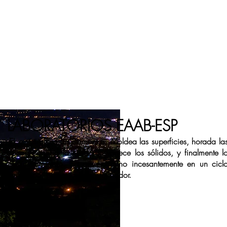
LABORATORIOS EAAB-ESP
EL agua altera los elementos. Moldea las superficies, horada la
rocas, socaba la tierra, desvanece los sólidos, y finalmente l
sedimenta todo. Se abre camino incesantemente en un cicl
dinámico, perpetuo y transformador.