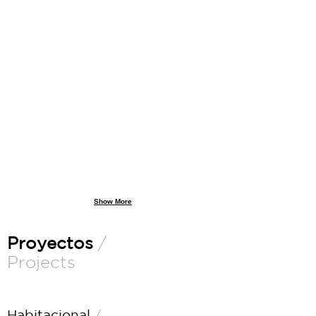
Show More
Proyectos
/
Projects
Habitacional
/